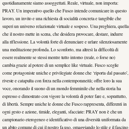
quotidianamente siamo assoggettati. Reale, virtuale, non importa:
PRAY. Un imperativo quello che Fusco intende comunicare in questo
lavoro, un invito e una richiesta di socialità concreta e tangibile che
superi un universo relazionale virtuale e sospeso. Una preghiera, quella
che il nostro mette in scena, che desidera provocare, destare, indurre
alla riflessione. La volontà forte di denunciare e urlare silenziosamente
una meditazione profonda. Lo sconforto, ma altresì la difficoltà di
essere realmente se stessi mentre tutto intorno (reale, o forse no)
cambia grazie al potere di un semplice like virtuale. Fusco sceglie
come protagoniste uniche e privilegiate donne che ‘riporta dal passato’,
riveste e catapulta con forza nella contemporaneità; offre loro la sua
voce, onorando il suono di un mondo femminile che nella storia ha
espresso e dimostrato con vigore la volontà di poter fare e, soprattutto,
di libertà. Sempre uniche le donne che Fusco rappresenta, differenti in
ogni gesto e azione, timide, eleganti, sfacciate: PRAY non è che un
campionario eterogeneo e identificativo di una diversità uniformata da
un abito comune di cui il nostro fa uso, omaggiando lo stile e il fascino