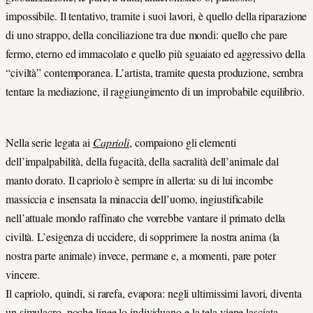
impossibile. Il tentativo, tramite i suoi lavori, è quello della riparazione
di uno strappo, della conciliazione tra due mondi: quello che pare
fermo, eterno ed immacolato e quello più sguaiato ed aggressivo della
“civiltà” contemporanea. L’artista, tramite questa produzione, sembra
tentare la mediazione, il raggiungimento di un improbabile equilibrio.
Nella serie legata ai
Caprioli
, compaiono gli elementi
dell’impalpabilità, della fugacità, della sacralità dell’animale dal
manto dorato. Il capriolo è sempre in allerta: su di lui incombe
massiccia e insensata la minaccia dell’uomo, ingiustificabile
nell’attuale mondo raffinato che vorrebbe vantare il primato della
civiltà. L’esigenza di uccidere, di sopprimere la nostra anima (la
nostra parte animale) invece, permane e, a momenti, pare poter
vincere.
Il capriolo, quindi, si rarefa, evapora: negli ultimissimi lavori, diventa
un simulacro, poche linee lo individuano e la tela viene lasciata