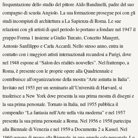
frequentazione dello studio del pittore Aldo Bandinelli, padre del suo
compagno di scuola Angiolo. La sua formazione prosegue poi con gli
studi incompiuti di architettura a La Sapienza di Roma. Le sue
relazioni con gli artisti di quel periodo lo portano a fondare nel 1947 il
gruppo Forma 1 insieme a Giulio Turcato, Concetto Maugeri,
Antonio Sanfilippo e Carla Accardi. Nello stesso anno, entra in
contatto con i maggiori artisti internazionali recandosi a Parigi, dove
nel 1948 espone al “Salon des réalités nouvelles”. Nel frattempo, a
Roma, è presente con le proprie opere alla Quadriennale e
contribuisce all’organizzazione della mostra “Arte astratta in Italia”.
Invitato nel 1953 per un seminario all’Università di Harvard, si
trasferisce a New York dove presenta la sua prima mostra di disegni e
la sua prima personale. Tornato in Italia, nel 1955 pubblica il
compendio “La fantasia nell’Arte nella vita moderna” e nel 1957
presenta la sua prima personale a Roma. Nel 1956 e 1958 partecipa
alla Biennale di Venezia e nel 1959 a Documenta 2 a Kassel. Nel
1960 espone di nuovo alla Biennale, in una grande sala personale. Lo