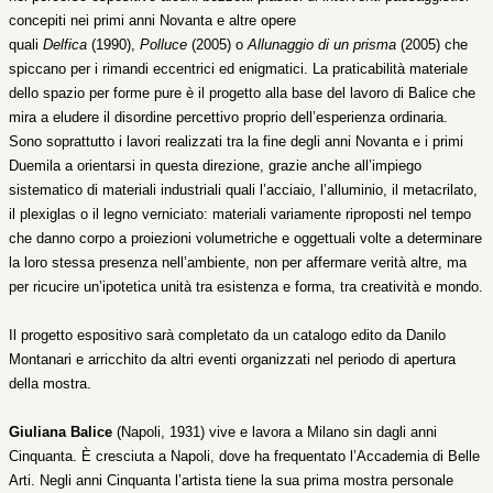
concepiti nei primi anni Novanta e altre opere
quali
Delfica
(1990),
Polluce
(2005) o
Allunaggio di un prisma
(2005) che
spiccano per i rimandi eccentrici ed enigmatici. La praticabilità materiale
dello spazio per forme pure è il progetto alla base del lavoro di Balice che
mira a eludere il disordine percettivo proprio dell’esperienza ordinaria.
Sono soprattutto i lavori realizzati tra la fine degli anni Novanta e i primi
Duemila a orientarsi in questa direzione, grazie anche all’impiego
sistematico di materiali industriali quali l’acciaio, l’alluminio, il metacrilato,
il plexiglas o il legno verniciato: materiali variamente riproposti nel tempo
che danno corpo a proiezioni volumetriche e oggettuali volte a determinare
la loro stessa presenza nell’ambiente, non per affermare verità altre, ma
per ricucire un’ipotetica unità tra esistenza e forma, tra creatività e mondo.
Il progetto espositivo sarà completato da un catalogo edito da Danilo
Montanari e arricchito da altri eventi organizzati nel periodo di apertura
della mostra.
Giuliana Balice
(Napoli, 1931) vive e lavora a Milano sin dagli anni
Cinquanta. È cresciuta a Napoli, dove ha frequentato l’Accademia di Belle
Arti. Negli anni Cinquanta l’artista tiene la sua prima mostra personale