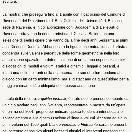
scultura.
La mostra, che proseguirà fino al 1 aprile con il patrocinio del Comune di
Ravenna e del Dipartimento di Beni Culturali dell’Università di Bologna,
sede di Ravenna, e in collaborazione con l’Accademia di Belle Arti di
Ravenna, attraversa la ricerca artistica di Giuliana Balice con una
selezione di sedici opere che vanno dalla fine degli anni Sessanta ai primi
anni Dieci del Duemila. Abbandonata la figurazione naturalistica, l’artista si
concentra sulle valenze percettive delle forme geometriche nella loro
articolazione spaziale. La determinazione di un campo esperienziale per
dislocazioni di moduli e volumi statici e dinamici, leggeri o pesanti, è
infatti una delle costanti della sua ricerca. Le sue strutture tendono al
dialogo con un certo minimalismo, ma si distaccano da quest’ultimo per la
maggiore dinamicità e obliquità che spesso assumono.
Il titolo della mostra,
Equilibri instabili
, è stato scelto prendendo spunto da
un ciclo avviato negli anni Novanta, rappresentato in mostra da un’opera
omonima del 2001, proprio per indicare questa tendenza intrinseca allo
sbilanciamento e alla dinamizzazione di linee e volumi. Accanto ad alcuni
primi volumi del 1969 quali
Bianco verticale
e
Fluttuante
saranno presenti
nel percorso espositivo alcuni bozzetti plastici di interventi paesaggistici