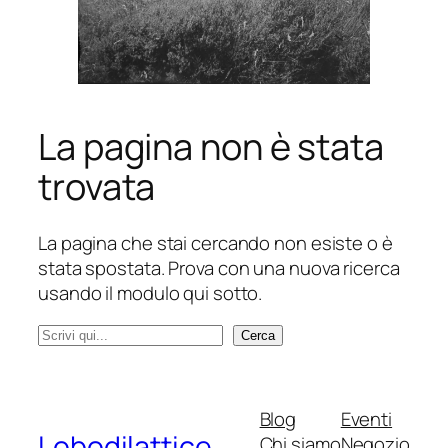
La pagina non è stata
trovata
La pagina che stai cercando non esiste o è
stata spostata. Prova con una nuova ricerca
usando il modulo qui sotto.
C
Cerca
e
r
c
Blog
Eventi
a
Lobodilattice
Chi siamo
Negozio