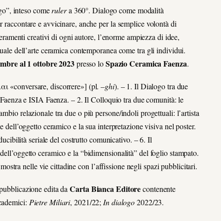
go”, inteso come
ruler
a 360°. Dialogo come modalità
r raccontare e avvicinare, anche per la semplice volontà di
mperamenti creativi di ogni autore, l’enorme ampiezza di idee,
ttuale dell’arte ceramica contemporanea come tra gli individui.
embre al 1 ottobre 2023
Spazio Ceramica Faenza
presso lo
.
αι «conversare, discorrere»] (pl. –
ghi
). – 1. Il Dialogo tra due
ca Faenza e ISIA Faenza. – 2. Il Colloquio tra due comunità: le
mbio relazionale tra due o più persone/indoli progettuali: l’artista
le dell’oggetto ceramico e la sua interpretazione visiva nel poster.
ducibilità seriale del costrutto comunicativo. – 6. Il
 dell’oggetto ceramico e la “bidimensionalità” del foglio stampato.
a mostra nelle vie cittadine con l’affissione negli spazi pubblicitari.
Carta Bianca Editore
 pubblicazione edita da
contenente
ccademici:
Pietre Miliari
, 2021/22;
In dialogo
2022/23.