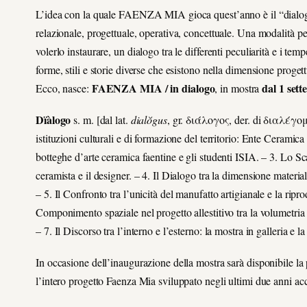
L’idea con la quale FAENZA MIA gioca quest’anno è il “dialo
relazionale, progettuale, operativa, concettuale. Una modalità pe
volerlo instaurare, un dialogo tra le differenti peculiarità e i te
forme, stili e storie diverse che esistono nella dimensione proge
FAENZA MIA / in dialogo
dal 1 sett
Ecco, nasce:
, in mostra
Dïàlogo
s. m. [dal lat.
dialŏgus
, gr. διάλογος, der. di διαλέγομ
istituzioni culturali e di formazione del territorio: Ente Cerami
botteghe d’arte ceramica faentine e gli studenti ISIA. – 3. Lo Sca
ceramista e il designer. – 4. Il Dialogo tra la dimensione materia
– 5. Il Confronto tra l’unicità del manufatto artigianale e la ripro
Componimento spaziale nel progetto allestitivo tra la volumetria
– 7. Il Discorso tra l’interno e l’esterno: la mostra in galleria e l
In occasione dell’inaugurazione della mostra sarà disponibile la
l’intero progetto Faenza Mia sviluppato negli ultimi due anni a