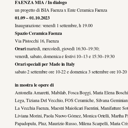
FAENZA MIA / In dialogo
un progetto di ISIA Faenza x Ente Ceramica Faenza
01.09 – 01.10.2023
Inaugurazione: venerdì 1 settembre, h 19.00
Spazio Ceramica Faenza
Via Pistocchi 16, Faenza
Orari
martedì, mercoledì, giovedì 16:30–19:30;
venerdì, sabato, domenica e festivi 10–13 e 15:30–19:30
Orari speciali per Made in Italy
sabato 2 settembre ore 10-22 e domenica 3 settembre ore 10-20
in mostra le opere di
Antonella Amaretti, Mabilab, Fosca Boggi, Maria Elena Boschi
Lega, Tiziana Del Vecchio, FOS Ceramiche, Silvana Geminiani, E
La Vecchia Faenza, Maestri Maiolicari Faentini, Manifatture S
Liviana Morini, Paola Nuovo Gómez, Monica Ortelli, Martha Pa
Papadopulu, Pluz, Maurizio Russo, Milena Scarpelli, Maria Cris