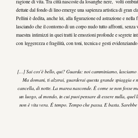
ragione di vita. Tra città nascoste da losanghe nere, volti ombrati
dettate dal fondo di lino emerge una sapienza artistica di gran c
Pellini è dedita, anche lei, alla figurazione ed astrazione e nell
lasciando che il contorno di un corpo nudo tutto affronti, senza
maestra intimizzi in quei tratti le emozioni profonde e segrete int
con leggerezza e fragilità, con toni, tecnica e gesti evidenziando
[…] Sai cos’è bello, qui? Guarda: noi camminiamo, lasciamo tutt
Ma domani, ti alzerai, guarderai questa grande spiaggia e no
cancella, di notte. La marea nasconde. È come se non fosse ma
un luogo, al mondo, in cui puoi pensare di essere nulla, quel 
non è vita vera. É tempo. Tempo che passa. E basta. Sarebbe un