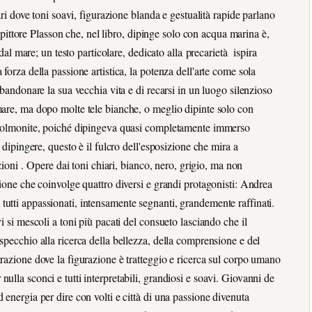
ari dove toni soavi, figurazione blanda e gestualità rapide parlano
Il pittore Plasson che, nel libro, dipinge solo con acqua marina è,
 dal mare; un testo particolare, dedicato alla precarietà ispira
forza della passione artistica, la potenza dell'arte come sola
bbandonare la sua vecchia vita e di recarsi in un luogo silenzioso
mare, ma dopo molte tele bianche, o meglio dipinte solo con
da polmonite, poiché dipingeva quasi completamente immerso
 dipingere, questo è il fulcro dell'esposizione che mira a
azioni . Opere dai toni chiari, bianco, nero, grigio, ma non
zione che coinvolge quattro diversi e grandi protagonisti: Andrea
utti appassionati, intensamente segnanti, grandemente raffinati.
i si mescoli a toni più pacati del consueto lasciando che il
specchio alla ricerca della bellezza, della comprensione e del
trazione dove la figurazione è tratteggio e ricerca sul corpo umano
ulla sconci e tutti interpretabili, grandiosi e soavi. Giovanni de
 energia per dire con volti e città di una passione divenuta