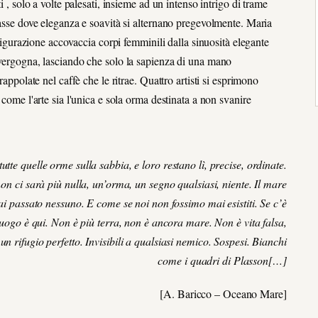
 , solo a volte palesati, insieme ad un intenso intrigo di trame
lasse dove eleganza e soavità si alternano pregevolmente. Maria
a figurazione accovaccia corpi femminili dalla sinuosità elegante
 vergogna, lasciando che solo la sapienza di una mano
rappolate nel caffè che le ritrae. Quattro artisti si esprimono
 come l'arte sia l'unica e sola orma destinata a non svanire
e quelle orme sulla sabbia, e loro restano lì, precise, ordinate.
n ci sarà più nulla, un’orma, un segno qualsiasi, niente. Il mare
i passato nessuno. E come se noi non fossimo mai esistiti. Se c’è
luogo è qui. Non è più terra, non è ancora mare. Non è vita falsa,
 rifugio perfetto. Invisibili a qualsiasi nemico. Sospesi. Bianchi
come i quadri di Plasson[…]
[A. Baricco – Oceano Mare]