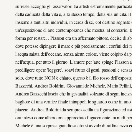
surreale accoglie gli osservatori tra artisti estremamente particol
della caducità della vita e, allo stesso tempo, della sua unicità. 
insieme a tanti altri individui, in cerca di sé, col destino segnato
un'esposizione di arte contemporanea che mostra, al contrario, la 
forma per restare. . Plasson era un affermato pittore, decise di a
dove potesse dipingere il mare e più precisamente i confini del 
l'acqua salata dell'oceano, senza alcun colore, viene colpito 
nell'acqua, per tutto il giorno. L'amore per 'arte spinge Plasson a
prediligere opere 'leggere', soavi frutto di gesti, passioni e sens
solo, dove tutto NON è chiaro, questo è il filo rosso dell'esposi
Bazzechi, Andrea Boldrini, Giovanni de Michele, Maria Pellini, t
Andrea Bazzechi lascia che la gestualità solcante di segni incisiv
bagliore di una vernice finale intrappoli lo sguardo come in uno 
piacere. Andrea Boldrini da sempre oscilla tra figurazione ed as
ora inteso come albero ora approcciato fugacemente tra nudi per n
Michele è una sorpresa grandiosa che si avvale di raffinatezza ed