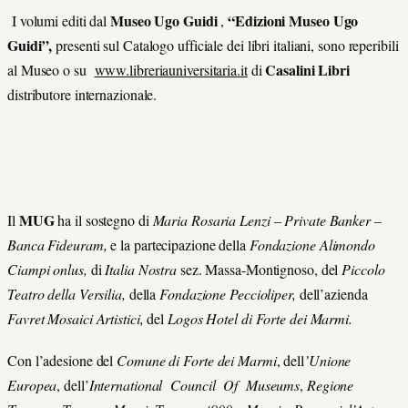
Museo Ugo Guidi
“Edizioni Museo Ugo
I volumi editi dal
,
Guidi”,
presenti sul Catalogo ufficiale dei libri italiani, sono reperibili
Casalini Libri
al Museo o su
www.libreriauniversitaria.it
di
distributore internazionale.
MUG
Il
ha il sostegno di
Maria Rosaria Lenzi – Private Banker –
Banca Fideuram,
e la partecipazione della
Fondazione Alimondo
Ciampi onlus,
di
Italia Nostra
sez. Massa-Montignoso, del
Piccolo
Teatro della Versilia,
della
Fondazione Peccioliper,
dell’azienda
Favret Mosaici Artistici,
del
Logos Hotel di Forte dei Marmi
.
Con l’adesione del
Comune di Forte dei Marmi
, dell
’Unione
Europea
, dell’
International Council Of Museums
,
Regione