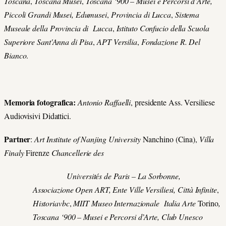
Toscana
,
Toscana Musei
,
Toscana ‘900 – Musei e Percorsi d’Arte,
Piccoli Grandi Musei, Edumusei
,
Provincia di Lucca
,
Sistema
Museale della Provincia di Lucca
,
Istituto Confucio della Scuola
Superiore Sant'Anna di Pisa
,
APT Versilia
,
Fondazione R. Del
Bianco
.
Memoria fotografica:
Antonio Raffaelli
, presidente Ass. Versiliese
Audiovisivi Didattici.
Partner
:
Art Institute of Nanjing University
Nanchino (Cina),
Villa
Finaly
Firenze
Chancellerie des
Universités de Paris – La Sorbonne,
Associazione Open ART, Ente Ville Versiliesi, Città Infinite
,
Historiavbc
,
MIIT Museo Internazionale Italia Arte
Torino
,
Toscana ‘900 – Musei e Percorsi d’Arte, Club Unesco