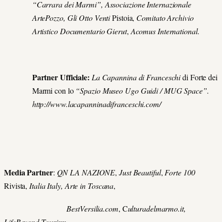
“Carrara dei Marmi”, Associazione Internazionale
ArtePozzo, Gli Otto Venti
Pistoia,
Comitato Archivio
Artistico Documentario Gierut
,
Acomus International.
Partner Ufficiale:
La Capannina di Franceschi
di Forte dei
Marmi con lo
“Spazio Museo Ugo Guidi / MUG Space”.
http://www.lacapanninadifranceschi.com/
Media Partner
:
QN LA NAZIONE
,
Just Beautiful
,
Forte 100
Rivista,
Italia Italy,
Arte in Toscana
,
BestVersilia.com
, C
ulturadelmarmo.it,
LifeBeyond Tourism
,