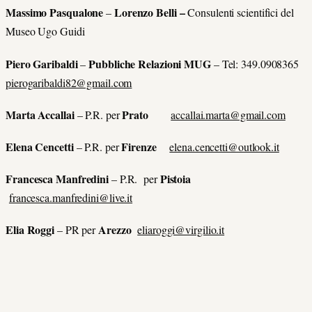
Massimo Pasqualone
Lorenzo Belli –
–
Consulenti scientifici del
Museo Ugo Guidi
Piero Garibaldi
Pubbliche Relazioni MUG
–
– Tel: 349.0908365
pierogaribaldi82@gmail.com
Marta Accallai
Prato
– P.R. per
accallai.marta@gmail.com
Elena Cencetti
Firenze
– P.R. per
elena.cencetti@outlook.it
Francesca Manfredini
Pistoia
– P.R. per
francesca.manfredini@live.it
Elia Roggi
Arezzo
– PR per
eliaroggi@virgilio.it