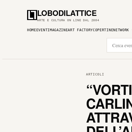
LOBODILATTICE
ARTE E CULTURA ON LINE DAL 2004
HOME
EVENTI
MAGAZINE
ART FACTORY
COPERTINE
NETWORK
ARTICOLI
“VORT
CARLI
ATTRA
DELL’