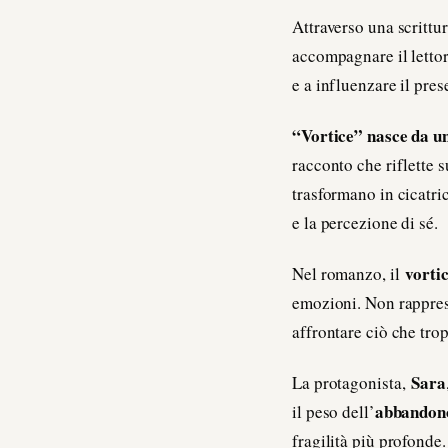
Attraverso una scrittu
accompagnare il lettore
e a influenzare il pres
“Vortice” nasce da u
racconto che riflette 
trasformano in cicatric
e la percezione di sé.
vorti
Nel romanzo, il
emozioni. Non rapprese
affrontare ciò che tro
Sara
La protagonista,
abbandon
il peso dell’
fragilità più profonde