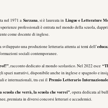
Sarzana
Lingue e Letterature M
ata nel 1971 a
, si è laureata in
esperienze professionali è entrata nel mondo della scuola, dapp
ente come docente di inglese.
educa
a sviluppato una produzione letteraria attenta ai temi dell’
sformazioni sociali contemporanee.
rof!”
“Th
, racconto dedicato al mondo scolastico. Nel 2022 esce
gli spazi narrativi, disponibile anche in inglese e spagnolo e ins
Premio Letterario Internazionale
i e internazionali, tra cui il
a scuola che verrà, la scuola che vorrei”
, opera dedicata al bu
e, premiata in diversi concorsi letterari e accademici.