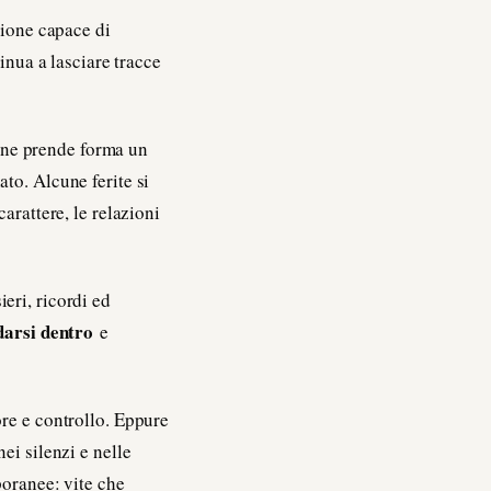
zione capace di
inua a lasciare tracce
one prende forma un
to. Alcune ferite si
arattere, le relazioni
eri, ricordi ed
arsi dentro
e
ore e controllo. Eppure
ei silenzi e nelle
poranee: vite che