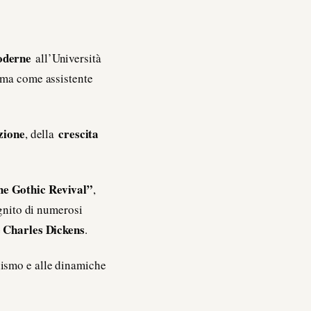
oderne
all’Università
rima come assistente
zione
crescita
, della
e Gothic Revival”
,
ignito di numerosi
 Charles Dickens
.
llismo e alle dinamiche