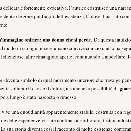
ra delicata e fortemente evocativa, l’autrice costruisce una narra
 dentro le zone più fragili dell’esistenza, là dove il passato cont
ente.
n’immagine onirica: una donna che si perde.
Da questa intuizi
sul modo in cui ogni essere umano convive con ciò che lo ha segna
i silenziose, altre rimangono aperte, continuando a modellare il c
ce
diventa simbolo di quel movimento interiore che travolge pensi
guard
nta soltanto il caos o il dolore, ma anche la possibilità di
ppo a lungo è stato nascosto o rimosso.
, vive una quotidianità apparentemente stabile, costruita con rig
o
e delle esperienze vissute continua a riaffiorare, insinuandosi n
. La sua storia diventa così il racconto di molte esistenze contem