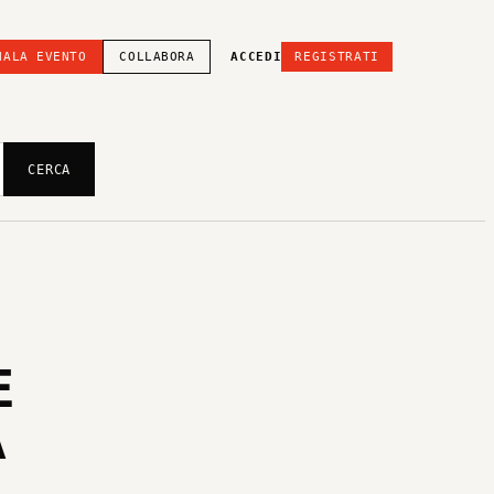
NALA EVENTO
COLLABORA
ACCEDI
REGISTRATI
CERCA
E
À