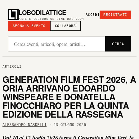
LOBODILATTICE
ACCEDI
REGISTRATI
ARTE E CULTURA ON LINE DAL 2004
SEGNALA EVENTO
COLLABORA
CERCA
ARTICOLI
GENERATION FILM FEST 2026, A
ORIA ARRIVANO EDOARDO
WINSPEARE E DONATELLA
FINOCCHIARO PER LA QUINTA
EDIZIONE DELLA RASSEGNA
ALESSANDRO NARDELLI
· 13 GIUGNO 2026
Dal 10 al 12 luglio 2026 torna il Generation Film Fest, la