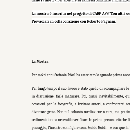
dalle 17 alle 19
.
Per aperture su richiesta contattare l’indirizzo
La mostra è inserita nel progetto di CARP APS “Con altri o
Piovaccari in collaborazione con Roberto Pagnani.
La Mostra
Per molti anni Stefania Rössl ha esercitato lo sguardo prima anco
Per lungo tempo il suo lavoro è stato quello di accompagnare le 
in discussione, farle maturare. Poi, quasi inevitabilmente, qua
occasioni per la fotografia, a invitare autori, a confrontarsi c
diventare gesto. Non più soltanto mediazione o cura, ma pratic
sedimentato una necessità: verificare in prima persona ciò che fin
passaggio, l’incontro con figure come Guido Guidi – e con quella t