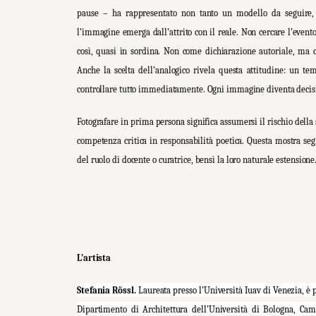
pause – ha rappresentato non tanto un modello da seguire, q
l’immagine emerga dall’attrito con il reale. Non cercare l’evento
così, quasi in sordina. Non come dichiarazione autoriale, ma c
Anche la scelta dell’analogico rivela questa attitudine: un te
controllare tutto immediatamente. Ogni immagine diventa decisione
Fotografare in prima persona significa assumersi il rischio della s
competenza critica in responsabilità poetica. Questa mostra se
del ruolo di docente o curatrice, bensì la loro naturale estensione
L’artista
Stefania Rössl.
Laureata presso l’Università Iuav di Venezia, è 
Dipartimento di Architettura dell’Università di Bologna, Ca