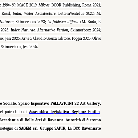
o 1984–89
, MACK 2019;
Mikros
, DOOR Publishing, Roma 2021;
. Rössl,
India, Water Architecture
, LetteraVentidue 2022; M.
 Naturae
, Skinnerboox 2023;
La fabbrica diffusa
(M. Buda, F.
a 2023;
Index Naturae. Alternative Version
, Skinnerboox 2024;
ox, Jesi 2025;
Arneo
, Claudio Grenzi Editore, Foggia 2025; Olivo
, Skinnerboox, Jesi 2025.
e Sociale
,
Spazio Espositivo PALLAVICINI 22 Art Gallery
,
del patrocinio di
Assemblea legislativa Regione Emilia
Accademia di Belle Arti di Ravenna
,
Autorità di Sistema
sostegno di
SAGEM srl
,
Gruppo SAPIR
,
La BCC Ravennate