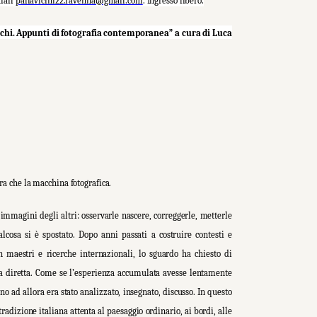
 mail
pallavicini22.ravenna@gmail.com
. Ingresso libero.
cchi. Appunti di fotografia contemporanea” a cura di Luca
ra che la macchina fotografica.
immagini degli altri: osservarle nascere, correggerle, metterle
lcosa si è spostato. Dopo anni passati a costruire contesti e
on maestri e ricerche internazionali, lo sguardo ha chiesto di
a diretta. Come se l’esperienza accumulata avesse lentamente
o ad allora era stato analizzato, insegnato, discusso. In questo
radizione italiana attenta al paesaggio ordinario, ai bordi, alle