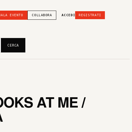
NALA EVENTO
COLLABORA
ACCEDI
REGISTRATI
CERCA
OOKS AT ME /
A