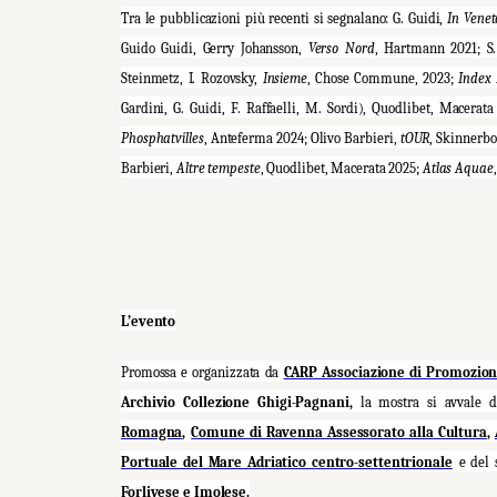
Tra le pubblicazioni più recenti si segnalano: G. Guidi,
In Venet
Guido Guidi, Gerry Johansson,
Verso Nord
, Hartmann 2021; S
Steinmetz, I. Rozovsky,
Insieme
, Chose Commune, 2023;
Index
Gardini, G. Guidi, F. Raffaelli, M. Sordi), Quodlibet, Macerat
Phosphatvilles
, Anteferma 2024; Olivo Barbieri,
tOUR
, Skinnerbo
Barbieri,
Altre tempeste
, Quodlibet, Macerata 2025;
Atlas Aquae
L’evento
Promossa e organizzata da
CARP Associazione di Promozion
Archivio Collezione Ghigi-Pagnani,
la mostra si avvale 
Romagna
,
Comune di Ravenna Assessorato alla Cultura
,
Portuale del Mare Adriatico centro-settentrionale
e del 
Forlivese e Imolese
.