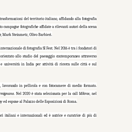
trasformazioni del territorio italiano, affidando alla fotografia
to campagne fotografiche affidate a rilevanti autori della scena
r, Mark Steinmetz, Olivo Barbieri.
nternazionale di fotografia SI Fest. Nel 2016 è tra i fondatori di
le orientato allo studio del paesaggio contemporaneo attraverso
e università in India per attività di ricerca sulle città e sul
a, lavorando in pellicola e con fotocamere di medio formato.
rmignano
. Nel 2020 è stata selezionata per la call
Mikros
, nel
gy
ed espone al Palazzo delle Esposizioni di Roma.
 italiani e internazionali ed è autrice e curatrice di più di